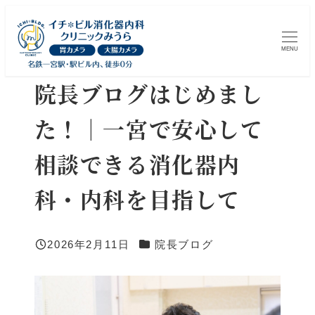
メ
イ
MENU
ン
コ
院長ブログはじめまし
ン
た！｜一宮で安心して
テ
ン
相談できる消化器内
ツ
へ
科・内科を目指して
移
動
カテゴリー
2026年2月11日
院長ブログ
投稿日