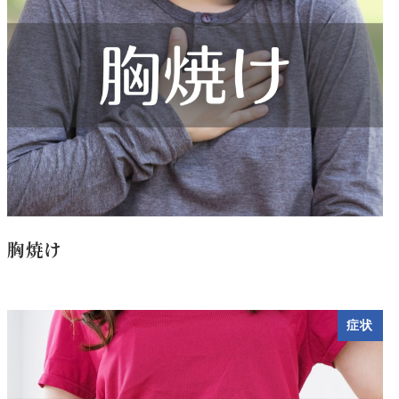
胸焼け
症状