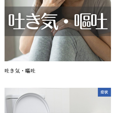
吐き気・嘔吐
症状