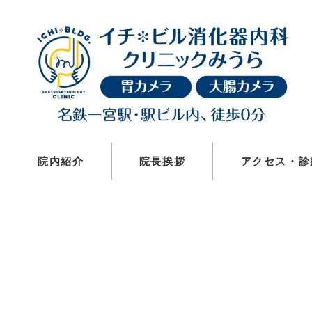
メ
イ
ン
コ
ン
テ
ン
ツ
院内紹介
院長挨拶
アクセス・診
へ
移
動