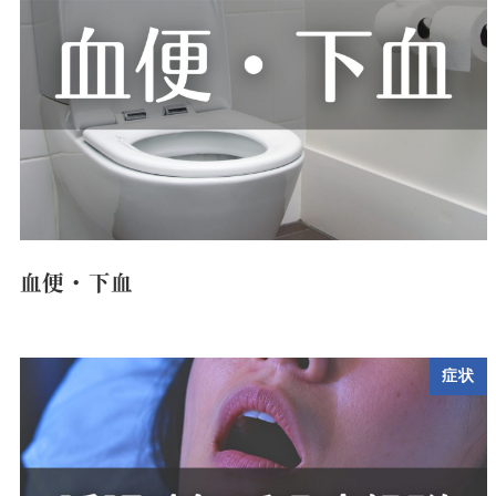
血便・下血
症状