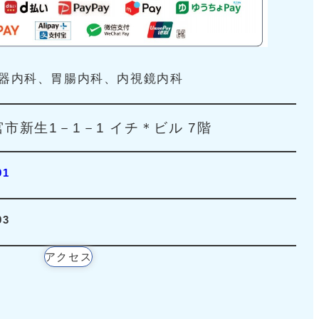
器内科、胃腸内科、内視鏡内科
市新生1－1－1 イチ＊ビル 7階
91
93
アクセス