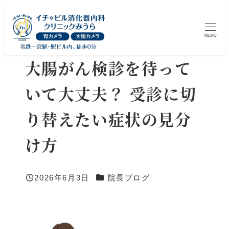
メ
イ
MENU
ン
コ
大腸がん検診を待って
ン
いて大丈夫？ 受診に切
テ
ン
り替えたい症状の見分
ツ
へ
け方
移
動
カテゴリー
2026年6月3日
院長ブログ
投稿日